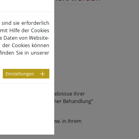
ind sie erforderlich
mit Hilfe der Cookies
te Daten von Website-
g der Cookies können
finden Sie in unserer
Einstellungen
alitionsvertrag die Ergebnisse ihrer
 notwendiger medizinischer Behandlung“
 einem
Positionspapier
bzw. in ihrem