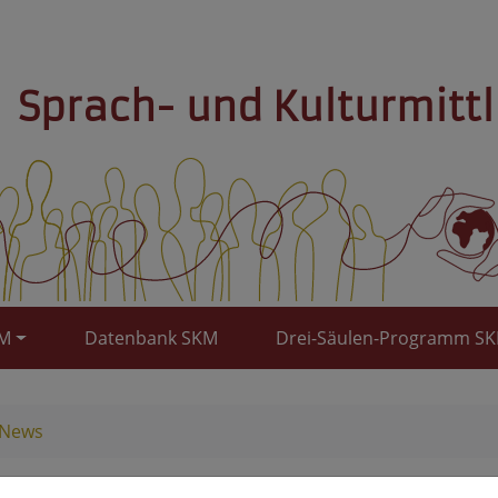
Sprach- und Kulturmitt
KM
Datenbank SKM
Drei-Säulen-Programm S
 News
 medizinischer Behandlung soll ge