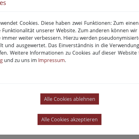
ies
29.11.2021
wendet Cookies. Diese haben zwei Funktionen: Zum einen s
 Funktionalität unserer Website. Zum anderen können wir 
ie immer weiter verbessern. Hierzu werden pseudonymisier
 und ausgewertet. Das Einverständnis in die Verwendun
ufen. Weitere Informationen zu Cookies auf dieser Website 
ng
und zu uns im
Impressum
.
rünen und FDP stellen im am 24.11.2021 veröffentlichten Ko
Alle Cookies ablehnen
tlung auch mit Hilfe digitaler Anwendungen […] im Kontext
Alle Cookies akzeptieren
die Finanzierung von Sprachmittlung bereits im Vorfeld in