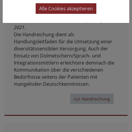
Rehabilitation
Alle Cookies akzeptieren
Aksakal, T.; Mader, M.; u.a.; Universität
Witten/Herdecke & Universität Bielefeld (Hg.);
2021.
Die Handreichung dient als
Handlungsleitfaden für die Umsetzung einer
diversitätssensiblen Versorgung. Auch der
Einsatz von Dolmetschern/Sprach- und
Integrationsmittlern erleichtere demnach die
Kommunikation über die verschiedenen
Bedürfnisse seitens der Patienten mit
mangelnden Deutschkenntnissen.
zur Handreichung